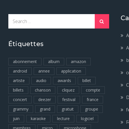
Ca
Search
for:
A
Étiquettes
A
b
abonnement
album
amazon
android
annee
application
c
artiste
audio
awards
billet
C
billets
chanson
cliquez
compte
D
concert
deezer
festival
france
grammy
grand
gratuit
groupe
f
juin
karaoke
lecture
logiciel
F
membres
micro
microphone