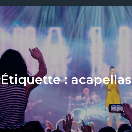
Étiquette :
acapellas