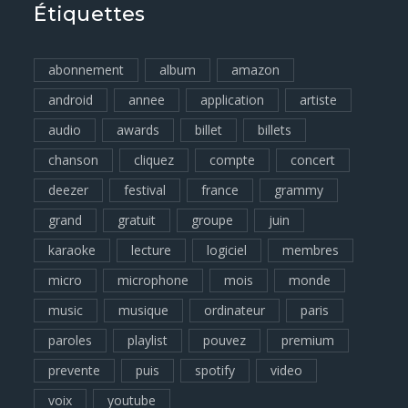
Étiquettes
abonnement
album
amazon
android
annee
application
artiste
audio
awards
billet
billets
chanson
cliquez
compte
concert
deezer
festival
france
grammy
grand
gratuit
groupe
juin
karaoke
lecture
logiciel
membres
micro
microphone
mois
monde
music
musique
ordinateur
paris
paroles
playlist
pouvez
premium
prevente
puis
spotify
video
voix
youtube