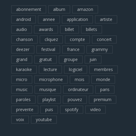
abonnement
album
amazon
android
annee
application
artiste
audio
awards
billet
billets
chanson
cliquez
compte
concert
deezer
festival
france
grammy
grand
gratuit
groupe
juin
karaoke
lecture
logiciel
membres
micro
microphone
mois
monde
music
musique
ordinateur
paris
paroles
playlist
pouvez
premium
prevente
puis
spotify
video
voix
youtube