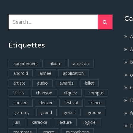
Ca
Search
for:
A
Étiquettes
A
b
abonnement
album
amazon
android
annee
application
c
artiste
audio
awards
billet
C
billets
chanson
cliquez
compte
D
concert
deezer
festival
france
grammy
grand
gratuit
groupe
f
juin
karaoke
lecture
logiciel
F
membres
micro
microphone