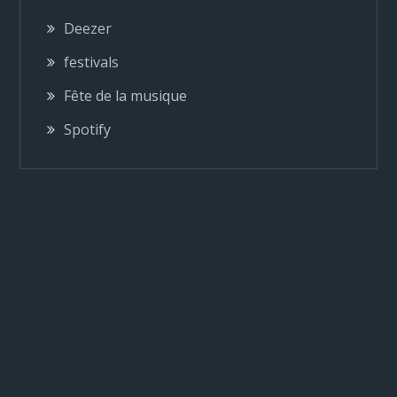
o
Deezer
festivals
n
Fête de la musique
d
Spotify
e
l
’
a
r