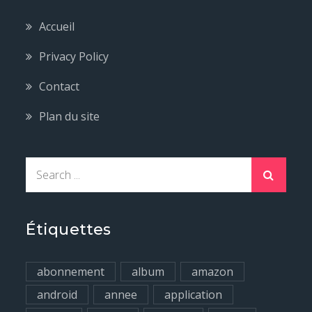
Accueil
Privacy Policy
Contact
Plan du site
S
e
a
r
Étiquettes
c
h
abonnement
album
amazon
f
android
annee
application
o