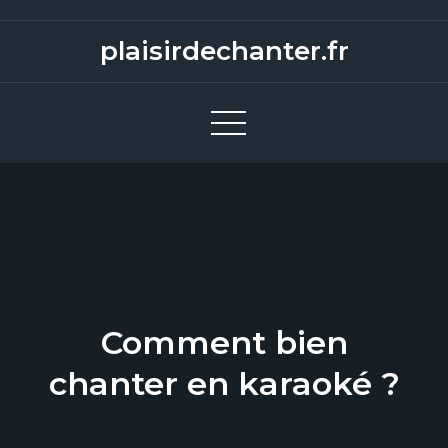
S
k
plaisirdechanter.fr
i
p
t
o
c
o
n
t
e
n
Comment bien
t
chanter en karaoké ?