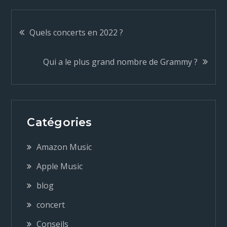
N
Quels concerts en 2022 ?
a
Qui a le plus grand nombre de Grammy ?
v
i
Catégories
g
Amazon Music
a
Apple Music
blog
t
concert
i
Conseils