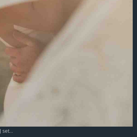
J set…