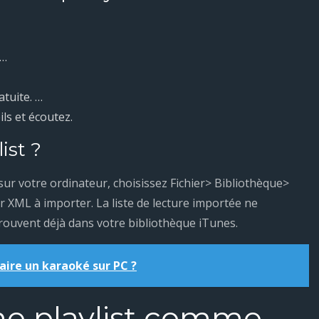
 …
atuite. …
ls et écoutez.
ist ?
ur votre ordinateur, choisissez Fichier> Bibliothèque>
ier XML à importer. La liste de lecture importée ne
rouvent déjà dans votre bibliothèque iTunes.
ire un karaoké sur PC ?
e playlist comme