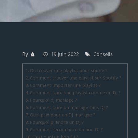
By
19 juin 2022
Conseils
Où trouver une playlist pour soirée ?
Comment trouver une playlist sur Spotify ?
Comment importer une playlist ?
Comment faire une playlist comme un DJ ?
Pourquoi dj mariage ?
Comment faire un mariage sans DJ ?
Quel prix pour un DJ mariage ?
Pourquoi prendre un DJ ?
Comment reconnaître un bon DJ ?
C’est quoi un bon DJ ?