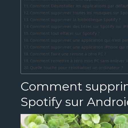
Comment Désinstaller les applications par défaut
Comment supprimer toutes les musiques sur Spot
Comment supprimer la bibliothèque Spotify ?
Comment supprimer des titres sur Spotify sur iP
Comment tout effacer sur Spotify ?
Comment supprimer une application qui n’est pas s
Comment supprimer une application iPhone qui n’e
Comment faire une remise à zéro PC ?
Comment remettre à zéro mon PC sans enlever 
Quelle touche pour réinitialiser un ordinateur ?
Comment suppri
Spotify sur Androi