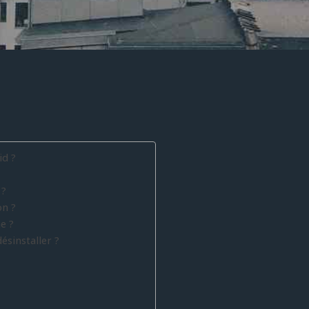
d ?
 ?
on ?
e ?
ésinstaller ?