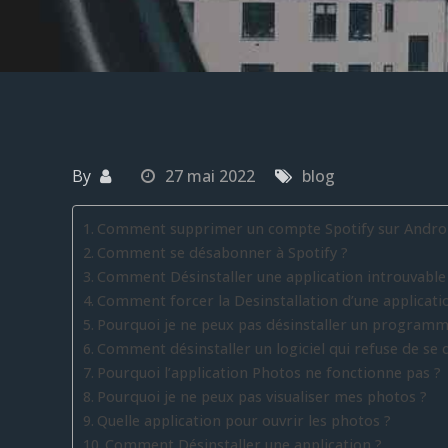
By
27 mai 2022
blog
Comment supprimer un compte Spotify sur Androi
Comment se désabonner à Spotify ?
Comment Désinstaller une application introuvable
Comment forcer la Desinstallation d’une applicati
Pourquoi je ne peux pas désinstaller un programm
Comment désinstaller un logiciel qui refuse de se d
Pourquoi l’application Photos ne fonctionne pas ?
Pourquoi je ne peux pas visualiser mes photos ?
Quelle application pour ouvrir les photos ?
Comment Désinstaller une application ?