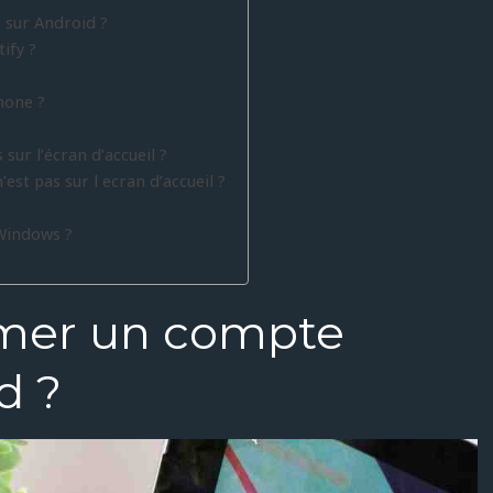
 sur Android ?
ify ?
hone ?
ur l’écran d’accueil ?
st pas sur l ecran d’accueil ?
Windows ?
mer un compte
d ?