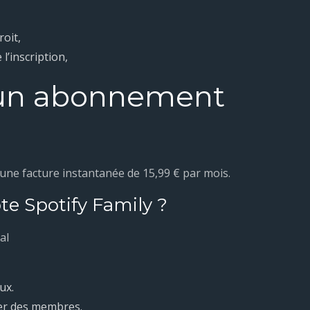
roit,
’inscription,
d’un abonnement
une facture instantanée de 15,99 € par mois.
 Spotify Family ?
al
ux.
mer des membres.