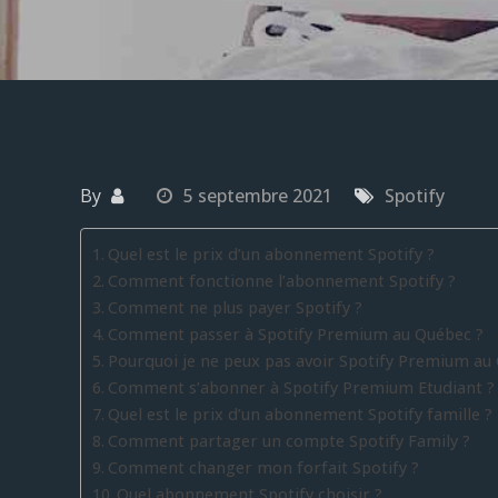
By
5 septembre 2021
Spotify
Quel est le prix d’un abonnement Spotify ?
Comment fonctionne l’abonnement Spotify ?
Comment ne plus payer Spotify ?
Comment passer à Spotify Premium au Québec ?
Pourquoi je ne peux pas avoir Spotify Premium au
Comment s’abonner à Spotify Premium Etudiant ?
Quel est le prix d’un abonnement Spotify famille ?
Comment partager un compte Spotify Family ?
Comment changer mon forfait Spotify ?
Quel abonnement Spotify choisir ?