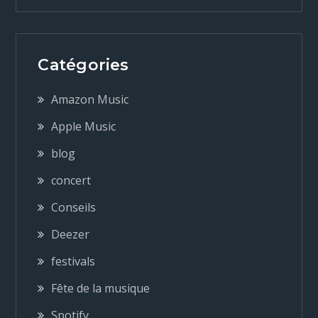
v
i
Catégories
g
Amazon Music
a
Apple Music
blog
t
concert
i
Conseils
o
Deezer
festivals
n
Fête de la musique
Spotify