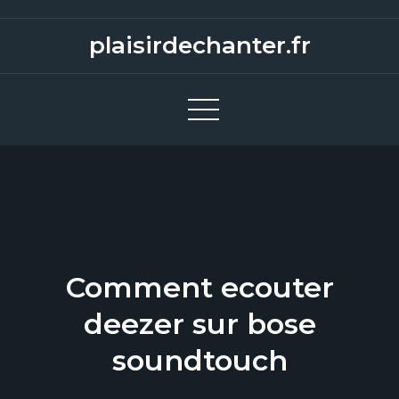
S
k
plaisirdechanter.fr
i
p
t
o
c
o
n
t
e
Comment ecouter
n
t
deezer sur bose
soundtouch