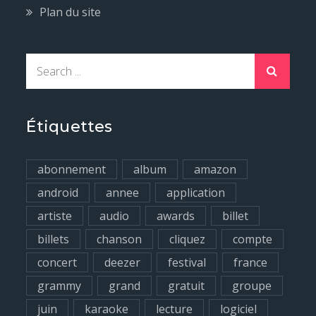
Plan du site
S
e
a
r
Étiquettes
c
h
abonnement
album
amazon
f
android
annee
application
o
artiste
audio
awards
billet
r
billets
chanson
cliquez
compte
:
concert
deezer
festival
france
grammy
grand
gratuit
groupe
juin
karaoke
lecture
logiciel