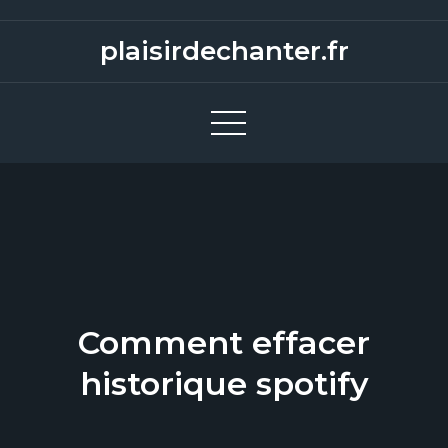
S
k
plaisirdechanter.fr
i
p
t
o
c
o
n
t
e
n
Comment effacer
t
historique spotify