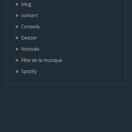
blog
t
concert
i
Conseils
o
Deezer
festivals
n
Fête de la musique
d
Spotify
e
l
’