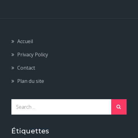
Accueil
Privacy Policy
Contact
Plan du site
S
e
a
r
Étiquettes
c