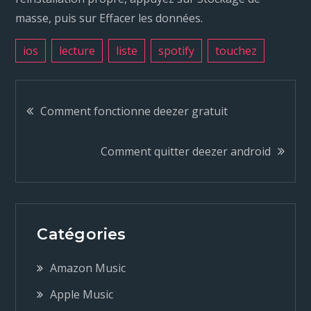
masse, puis sur Effacer les données.
ios
lecture
liste
spotify
touchez
N
Comment fonctionne deezer gratuit
a
Comment quitter deezer android
v
i
Catégories
g
Amazon Music
a
Apple Music