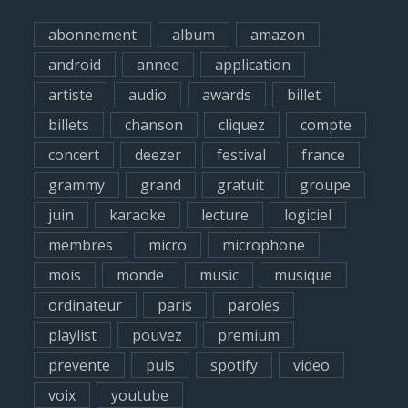
h
abonnement
album
amazon
f
android
annee
application
o
artiste
audio
awards
billet
r
billets
chanson
cliquez
compte
:
concert
deezer
festival
france
grammy
grand
gratuit
groupe
juin
karaoke
lecture
logiciel
membres
micro
microphone
mois
monde
music
musique
ordinateur
paris
paroles
playlist
pouvez
premium
prevente
puis
spotify
video
voix
youtube