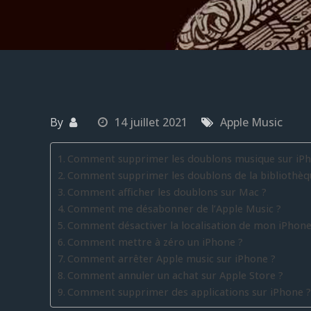
By
14 juillet 2021
Apple Music
Comment supprimer les doublons musique sur iPh
Comment supprimer les doublons de la bibliothèq
Comment afficher les doublons sur Mac ?
Comment me désabonner de l’Apple Music ?
Comment désactiver la localisation de mon iPhone
Comment mettre à zéro un iPhone ?
Comment arrêter Apple music sur iPhone ?
Comment annuler un achat sur Apple Store ?
Comment supprimer des applications sur iPhone ?