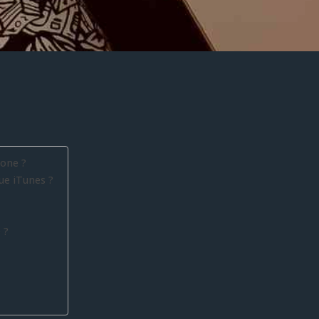
one ?
ue iTunes ?
 ?