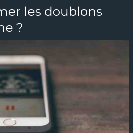
er les doublons
ne ?