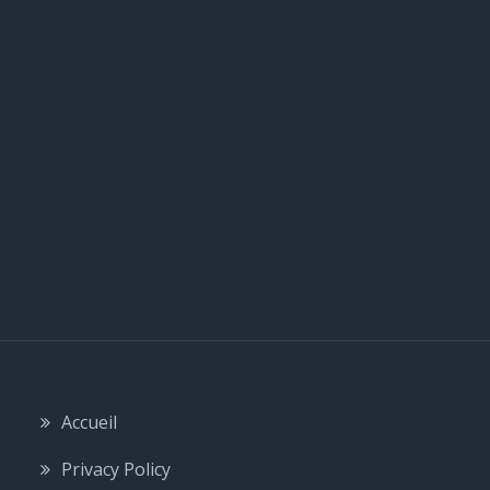
c
l
e
Accueil
Privacy Policy