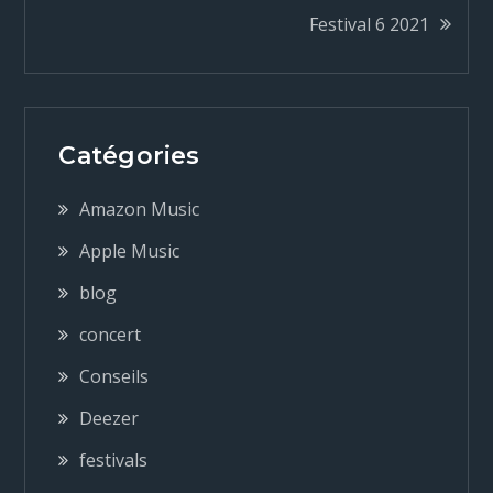
a
Festival 6 2021
v
i
Catégories
g
Amazon Music
a
Apple Music
blog
t
concert
i
Conseils
o
Deezer
festivals
n