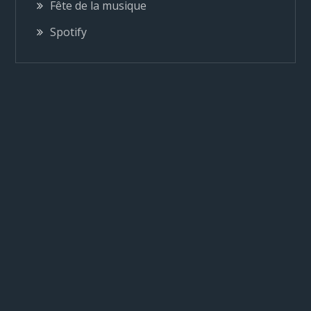
Fête de la musique
d
Spotify
e
l
’
a
r
t
i