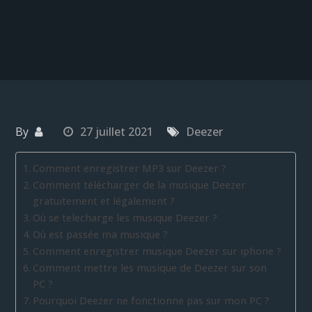
By
27 juillet 2021
Deezer
Comment enregistrer MP3 sur Deezer ?
Comment télécharger de la musique Deezer
gratuitement et légalement ?
Où se telecharge les musique Deezer ?
Où est passée ma musique ?
Comment enregistrer musique Deezer sur iphone ?
Comment mettre les musique de Deezer sur son
PC ?
Pourquoi Deezer ne fonctionne pas sur mon PC ?