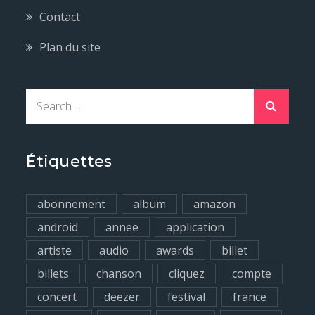
Contact
Plan du site
S
e
a
r
Étiquettes
c
h
abonnement
album
amazon
f
android
annee
application
o
artiste
audio
awards
billet
r
billets
chanson
cliquez
compte
:
concert
deezer
festival
france