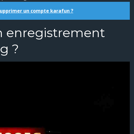
pprimer un compte karafun ?
 enregistrement
g ?