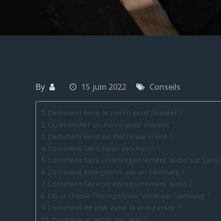
By
15 juin 2022
Conseils
Comment tenir le micro pour chanter ?
Ou brancher un micro pour chanter ?
Comment tenir un micro sur scène ?
Comment faire tenir son micro ?
Comment faire un enregistrement audio sur Sams
Comment enregistrer sur un Samsung ?
Comment faire un enregistrement audio ?
Où se trouve l’Enregistreur vocal sur Samsung ?
Comment ne plus avoir la voix cassée ?
Pourquoi je perds ma voix ?