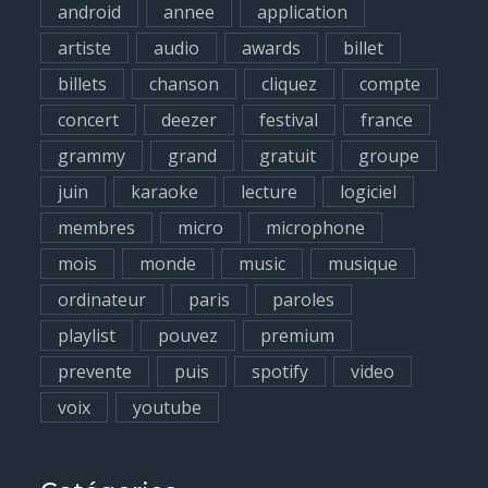
android
annee
application
o
artiste
audio
awards
billet
r
billets
chanson
cliquez
compte
:
concert
deezer
festival
france
grammy
grand
gratuit
groupe
juin
karaoke
lecture
logiciel
membres
micro
microphone
mois
monde
music
musique
ordinateur
paris
paroles
playlist
pouvez
premium
prevente
puis
spotify
video
voix
youtube