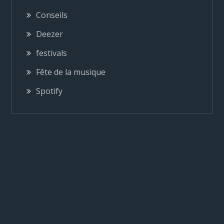
i
Conseils
o
Deezer
festivals
n
Fête de la musique
d
Spotify
e
l
’
a