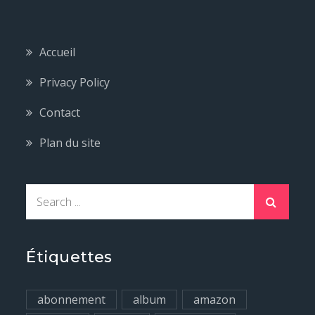
Accueil
Privacy Policy
Contact
Plan du site
S
e
a
r
Étiquettes
c
h
abonnement
album
amazon
f