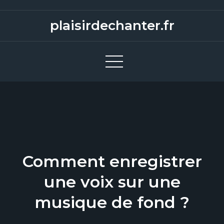
S
k
plaisirdechanter.fr
i
p
t
o
c
o
n
t
e
Comment enregistrer
n
t
une voix sur une
musique de fond ?