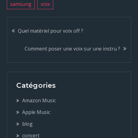
samsung
voix
N
Quel matériel pour voix off ?
a
Comment poser une voix sur une instru ?
v
i
Catégories
g
Amazon Music
a
Apple Music
blog
t
concert