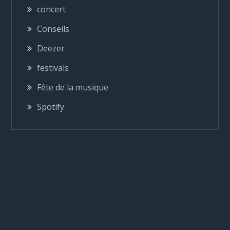
concert
i
Conseils
o
Deezer
festivals
n
Fête de la musique
d
Spotify
e
l
’
a