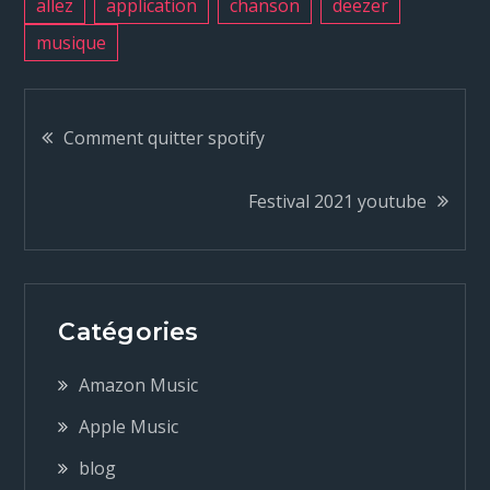
allez
application
chanson
deezer
musique
N
Comment quitter spotify
a
Festival 2021 youtube
v
i
Catégories
g
Amazon Music
a
Apple Music
blog
t