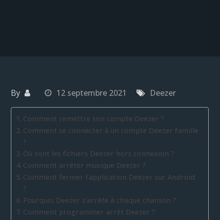
By
12 septembre 2021
Deezer
Comment remettre son compte Deezer ?
Comment se connecter à un compte Deezer famille
?
Où sont les fichiers Deezer hors connexion ?
Comment arrêter musique Deezer ?
Comment fermer l’application Deezer sur Android
?
Pourquoi Deezer s’arrête à chaque chanson ?
Comment programmer arrêt Deezer ?