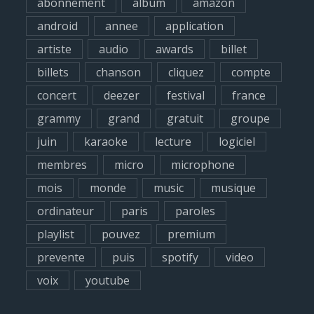
abonnement
album
amazon
f
android
annee
application
o
artiste
audio
awards
billet
r
billets
chanson
cliquez
compte
:
concert
deezer
festival
france
grammy
grand
gratuit
groupe
juin
karaoke
lecture
logiciel
membres
micro
microphone
mois
monde
music
musique
ordinateur
paris
paroles
playlist
pouvez
premium
prevente
puis
spotify
video
voix
youtube