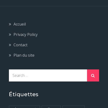
Accueil
Privacy Policy
Contact
Plan du site
S
e
a
r
Étiquettes
c
h