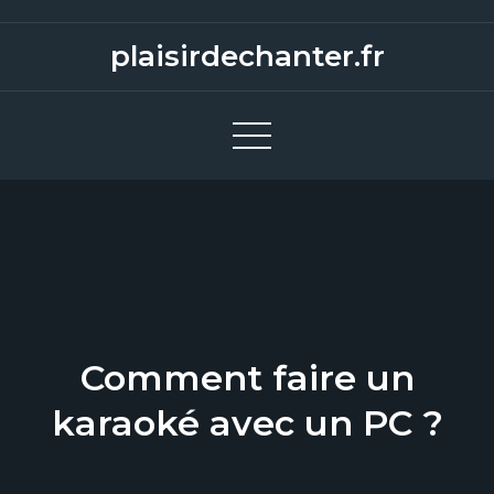
S
k
plaisirdechanter.fr
i
p
t
o
c
o
n
t
e
n
Comment faire un
t
karaoké avec un PC ?