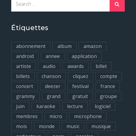
S
e
a
r
Étiquettes
c
h
abonnement
album
amazon
f
android
annee
application
o
artiste
audio
awards
billet
r
billets
chanson
cliquez
compte
:
concert
deezer
festival
france
grammy
grand
gratuit
groupe
juin
karaoke
lecture
logiciel
membres
micro
microphone
mois
monde
music
musique