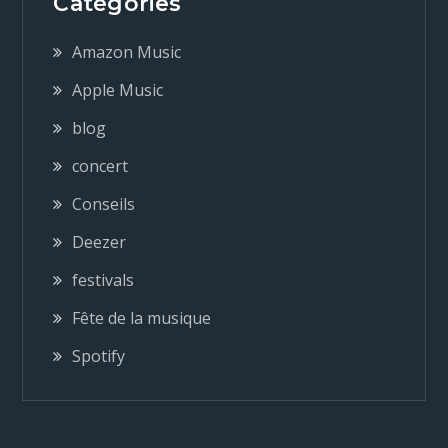
Catégories
g
Amazon Music
a
Apple Music
blog
t
concert
i
Conseils
o
Deezer
festivals
n
Fête de la musique
d
Spotify
e