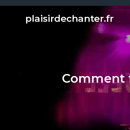
Skip
to
plaisirdechanter.fr
content
Comment f