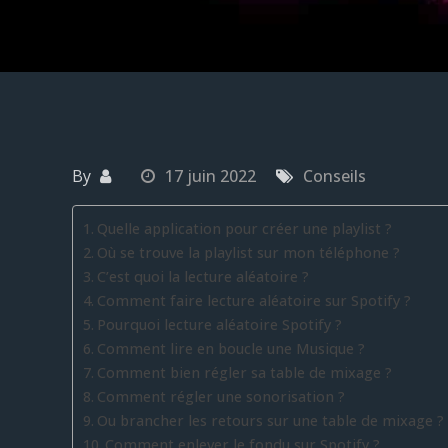
By
17 juin 2022
Conseils
Quelle application pour créer une playlist ?
Où se trouve la playlist sur mon téléphone ?
C’est quoi la lecture aléatoire ?
Comment faire lecture aléatoire sur Spotify ?
Pourquoi lecture aléatoire Spotify ?
Comment lire en boucle une Musique ?
Comment bien régler sa table de mixage ?
Comment régler une sonorisation ?
Ou brancher les retours sur une table de mixage ?
Comment enlever le fondu sur Spotify ?