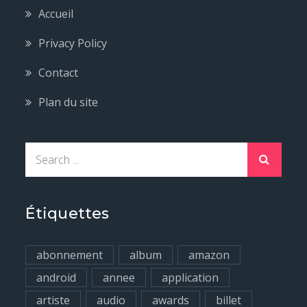
Accueil
Privacy Policy
Contact
Plan du site
S
e
a
r
Étiquettes
c
h
abonnement
album
amazon
f
android
annee
application
o
artiste
audio
awards
billet
r