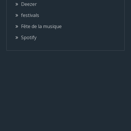
o
Deezer
festivals
n
Fête de la musique
d
Spotify
e
l
’
a
r