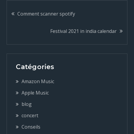
N
Comment scanner spotify
a
Festival 2021 in india calendar
v
i
Catégories
g
Amazon Music
a
Apple Music
blog
t
concert
i
Conseils