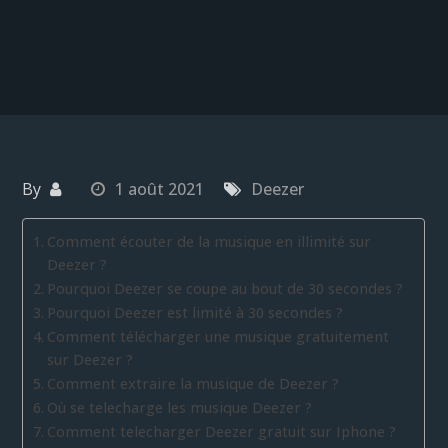
By
1 août 2021
Deezer
Comment écouter de la musique en illimité sur
Deezer ?
Pourquoi Deezer se coupe au bout de 30 secondes ?
Pourquoi Deezer est limité à 30 secondes ?
Comment télécharger une musique gratuitement
sur Deezer ?
Comment extraire la musique de Deezer ?
Où se telecharge les musique Deezer ?
Comment telecharger Deezer gratuit sur Iphone ?