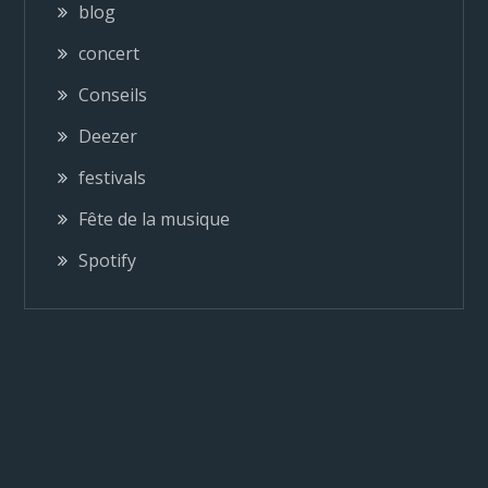
blog
t
concert
i
Conseils
o
Deezer
festivals
n
Fête de la musique
d
Spotify
e
l
’