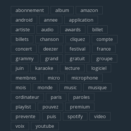
h
abonnement
album
amazon
f
android
annee
application
o
artiste
audio
awards
billet
r
billets
chanson
cliquez
compte
:
concert
deezer
festival
france
grammy
grand
gratuit
groupe
juin
karaoke
lecture
logiciel
membres
micro
microphone
mois
monde
music
musique
ordinateur
paris
paroles
playlist
pouvez
premium
prevente
puis
spotify
video
voix
youtube