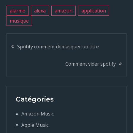
alarme
alexa
amazon
application
musique
N
Spotify comment demasquer un titre
a
Comment vider spotify
v
i
Catégories
g
Amazon Music
a
Apple Music