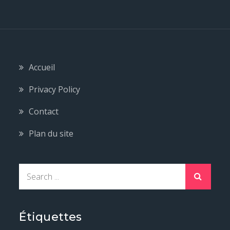
Accueil
Privacy Policy
Contact
Plan du site
S
e
a
r
Étiquettes
c