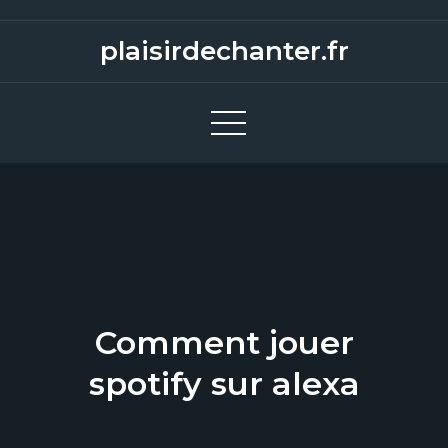
S
k
plaisirdechanter.fr
i
p
t
o
c
o
n
t
e
n
Comment jouer
t
spotify sur alexa