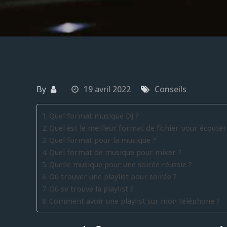
By
19 avril 2022
Conseils
Quel format musique DJ ?
Quel est le meilleur format de fichier pour écouter
Quel format pour la musique ?
Quel format de musique pour mixer ?
Quelle musique pour une soirée réussie ?
Où trouver une playlist pour soirée ?
Où se trouve la playlist ?
Comment avoir une playlist sur mon téléphone ?