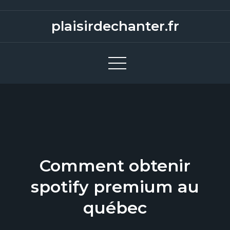
S
k
plaisirdechanter.fr
i
p
t
o
c
o
n
t
e
Comment obtenir
n
t
spotify premium au
québec