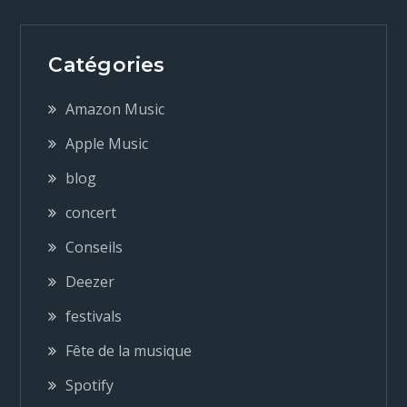
i
Catégories
g
Amazon Music
a
Apple Music
blog
t
concert
i
Conseils
o
Deezer
festivals
n
Fête de la musique
d
Spotify