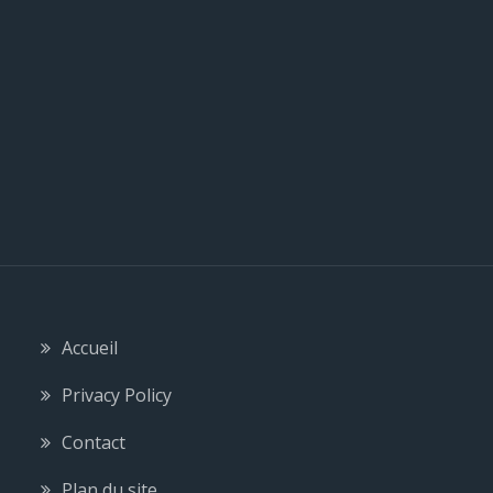
l
e
Accueil
Privacy Policy
Contact
Plan du site