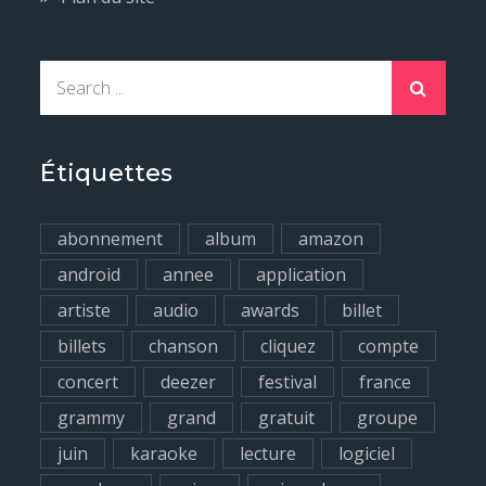
S
e
a
r
Étiquettes
c
h
abonnement
album
amazon
f
android
annee
application
o
artiste
audio
awards
billet
r
billets
chanson
cliquez
compte
:
concert
deezer
festival
france
grammy
grand
gratuit
groupe
juin
karaoke
lecture
logiciel