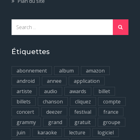
Plan du site
S
e
a
r
Étiquettes
c
h
abonnement
album
amazon
f
android
annee
application
o
artiste
audio
awards
billet
r
billets
chanson
cliquez
compte
:
concert
deezer
festival
france
grammy
grand
gratuit
groupe
juin
karaoke
lecture
logiciel