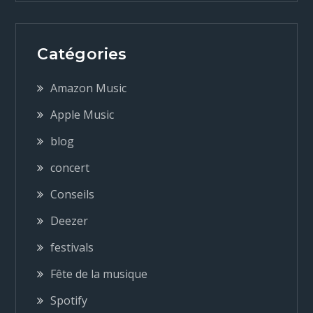
i
g
Catégories
a
Amazon Music
Apple Music
t
blog
i
concert
Conseils
o
Deezer
n
festivals
Fête de la musique
d
Spotify