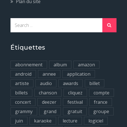
Plan du site
S
e
a
r
Étiquettes
c
h
abonnement
album
amazon
f
android
annee
application
o
artiste
audio
awards
billet
r
billets
chanson
cliquez
compte
:
concert
deezer
festival
france
grammy
grand
gratuit
groupe
juin
karaoke
lecture
logiciel