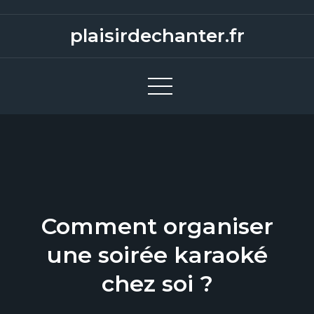
S
k
plaisirdechanter.fr
i
p
t
o
c
o
n
t
e
Comment organiser
n
t
une soirée karaoké
chez soi ?