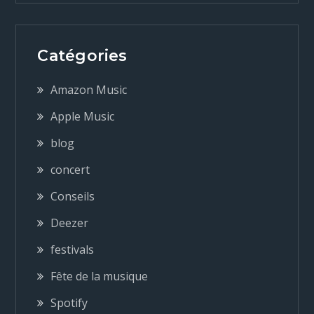
i
g
Catégories
a
Amazon Music
t
Apple Music
blog
i
concert
o
Conseils
n
Deezer
festivals
d
Fête de la musique
e
Spotify