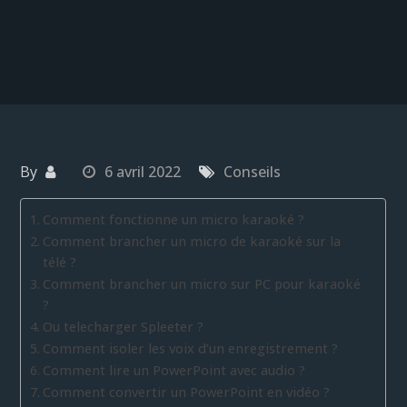
By
6 avril 2022
Conseils
Comment fonctionne un micro karaoké ?
Comment brancher un micro de karaoké sur la
télé ?
Comment brancher un micro sur PC pour karaoké
?
Ou telecharger Spleeter ?
Comment isoler les voix d’un enregistrement ?
Comment lire un PowerPoint avec audio ?
Comment convertir un PowerPoint en vidéo ?