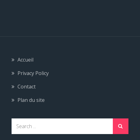
Accueil
Privacy Policy
Contact
Plan du site
S
e
a