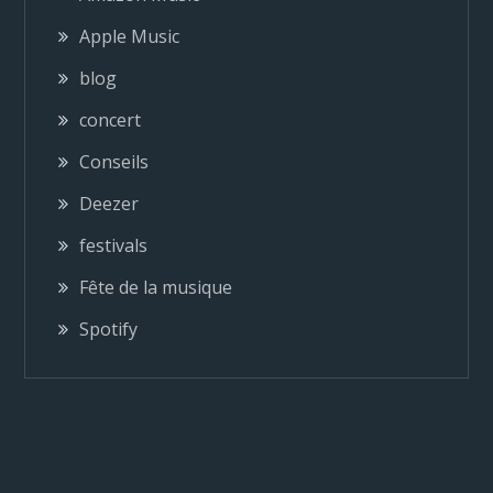
a
Apple Music
blog
t
concert
i
Conseils
o
Deezer
festivals
n
Fête de la musique
d
Spotify
e
l