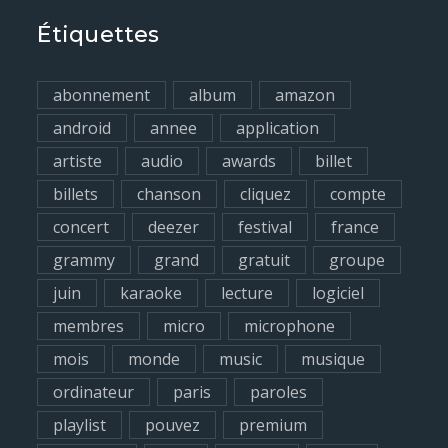
r
Étiquettes
c
h
abonnement
album
amazon
f
android
annee
application
o
artiste
audio
awards
billet
r
billets
chanson
cliquez
compte
:
concert
deezer
festival
france
grammy
grand
gratuit
groupe
juin
karaoke
lecture
logiciel
membres
micro
microphone
mois
monde
music
musique
ordinateur
paris
paroles
playlist
pouvez
premium