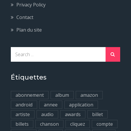
Privacy Policy
Contact
Plan du site
S
e
a
r
Étiquettes
c
h
abonnement
album
amazon
f
android
annee
application
o
artiste
audio
awards
billet
r
billets
chanson
cliquez
compte
: