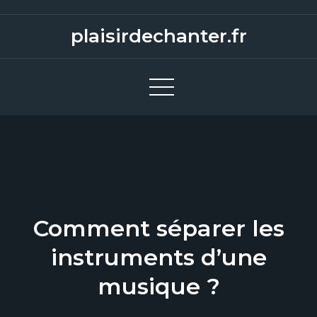
S
k
plaisirdechanter.fr
i
p
t
o
c
o
n
t
e
Comment séparer les
n
t
instruments d’une
musique ?