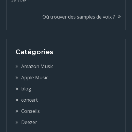
a
Où trouver des samples de voix ?
v
i
g
Catégories
a
Amazon Music
Apple Music
t
blog
i
concert
Conseils
o
Deezer