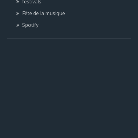
n
festivals
Fête de la musique
d
Spotify
e
l
’
a
r
t
i