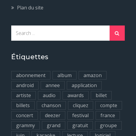
Plan du site
S
e
a
r
Étiquettes
c
h
abonnement
album
amazon
f
android
annee
application
o
artiste
audio
awards
billet
r
billets
chanson
cliquez
compte
:
concert
deezer
festival
france
grammy
grand
gratuit
groupe
juin
karaoke
lecture
logiciel