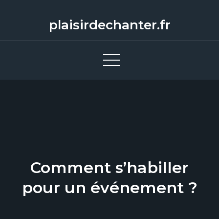
S
k
plaisirdechanter.fr
i
p
t
o
c
o
n
t
e
n
Comment s’habiller
t
pour un événement ?