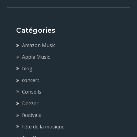
i
g
Catégories
a
Amazon Music
t
Apple Music
blog
i
concert
o
Conseils
n
Deezer
festivals
d
Fête de la musique