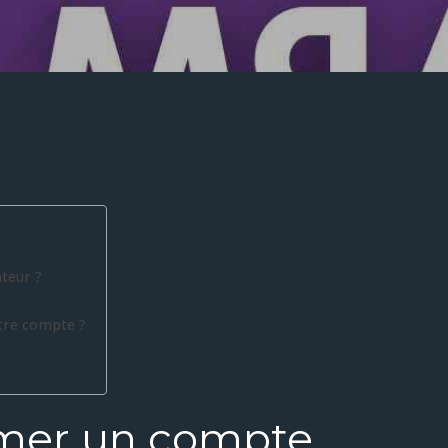
teur ?
tre compte ?
mer un compte