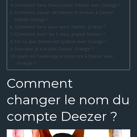
Comment faire fonctionner Deezer avec Orange ?
Comment passer de Deezer Premium à Deezer
Family Orange ?
Comment faire pour avoir Deezer gratuit ?
Comment avoir les 3 mois gratuit Deezer ?
Est-ce que Deezer est gratuit avec Orange ?
Pourquoi je n’ai plus Deezer Orange ?
Quels est l’avantage à souscrire à Deezer avec
Orange ?
Comment
changer le nom du
compte Deezer ?