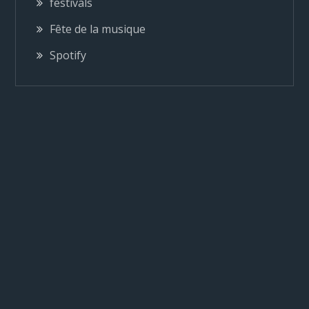
n
festivals
Fête de la musique
d
Spotify
e
l
’
a
r
t
i