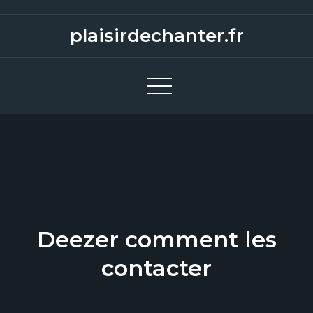
S
k
plaisirdechanter.fr
i
p
t
o
c
o
n
t
e
n
Deezer comment les
t
contacter