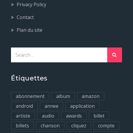
Privacy Policy
Contact
Plan du site
S
e
a
r
Étiquettes
c
h
abonnement
album
amazon
f
android
annee
application
o
artiste
audio
awards
billet
r
billets
chanson
cliquez
compte
: