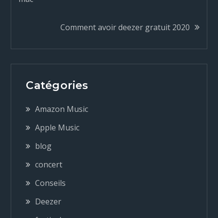
a
Comment avoir deezer gratuit 2020
v
i
g
Catégories
a
Amazon Music
Apple Music
t
blog
i
concert
Conseils
o
Deezer