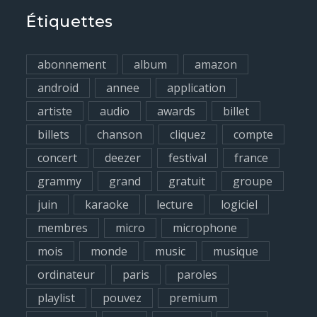
r
Étiquettes
c
h
abonnement
album
amazon
f
android
annee
application
o
artiste
audio
awards
billet
r
billets
chanson
cliquez
compte
:
concert
deezer
festival
france
grammy
grand
gratuit
groupe
juin
karaoke
lecture
logiciel
membres
micro
microphone
mois
monde
music
musique
ordinateur
paris
paroles
playlist
pouvez
premium