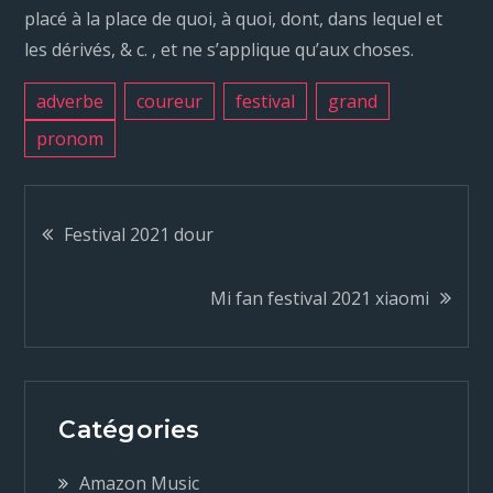
placé à la place de quoi, à quoi, dont, dans lequel et
les dérivés, & c. , et ne s’applique qu’aux choses.
adverbe
coureur
festival
grand
pronom
N
Festival 2021 dour
a
Mi fan festival 2021 xiaomi
v
i
Catégories
g
Amazon Music