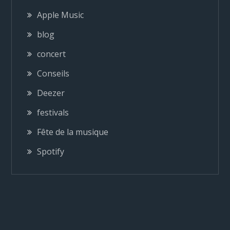
a
Apple Music
blog
t
concert
i
Conseils
o
Deezer
festivals
n
Fête de la musique
d
Spotify
e
l