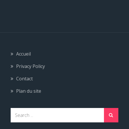
Accueil
Privacy Policy
Contact
Plan du site
S
e
a