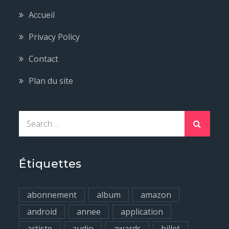
Accueil
Privacy Policy
Contact
Plan du site
S
e
a
r
Étiquettes
c
h
abonnement
album
amazon
f
android
annee
application
o
artiste
audio
awards
billet