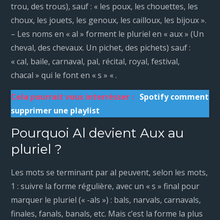
trou, des trous), sauf : « les poux, les chouettes, les
choux, les jouets, les genoux, les cailloux, les bijoux ».
– Les noms en « al » forment le pluriel en « aux » (Un
cheval, des chevaux. Un pichet, des pichets) sauf :
« cal, baile, carnaval, pal, récital, royal, festival,
chacal » qui le font en « s » « .
Cela pourrait vous interrésser :
Spotify comment
supprimer une playlist
Pourquoi Al devient Aux au
pluriel ?
Les mots se terminant par al peuvent, selon les mots,
1 : suivre la forme régulière, avec un « s » final pour
marquer le pluriel (« -als ») : bals, narvals, carnavals,
finales, fanals, banals, etc. Mais c’est la forme la plus