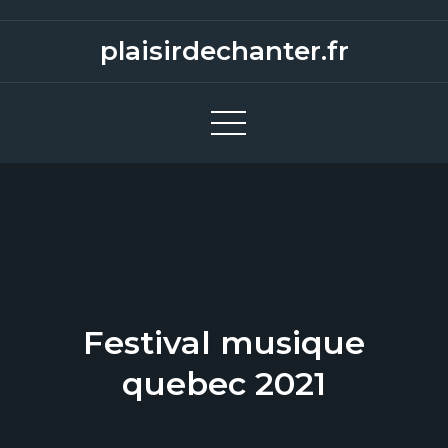
S
k
plaisirdechanter.fr
i
p
t
o
c
o
n
t
e
n
Festival musique
t
quebec 2021