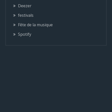
o
Deezer
n
festivals
Fête de la musique
d
Spotify
e
l
’
a
r
t