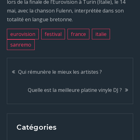
lors de la finale de l’Eurovision à Turin (Italie), le 14
mai, avec la chanson Fulenn, interprétée dans son
totalité en langue bretonne.
eurovision
festival
france
italie
sanremo
N
Qui rémunère le mieux les artistes ?
a
Quelle est la meilleure platine vinyle DJ ?
v
i
Catégories
g