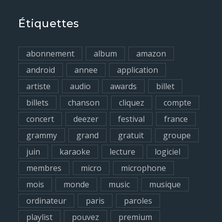
a
r
Étiquettes
c
h
abonnement
album
amazon
f
android
annee
application
o
artiste
audio
awards
billet
r
billets
chanson
cliquez
compte
:
concert
deezer
festival
france
grammy
grand
gratuit
groupe
juin
karaoke
lecture
logiciel
membres
micro
microphone
mois
monde
music
musique
ordinateur
paris
paroles
playlist
pouvez
premium