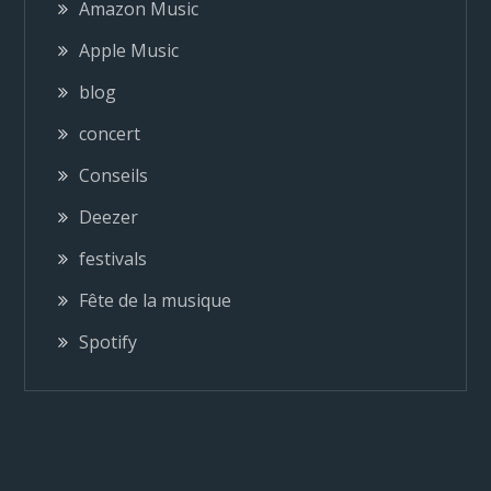
Amazon Music
a
Apple Music
blog
t
concert
i
Conseils
o
Deezer
festivals
n
Fête de la musique
d
Spotify
e
l