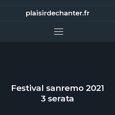
S
k
plaisirdechanter.fr
i
p
t
o
c
o
n
t
e
n
Festival sanremo 2021
t
3 serata