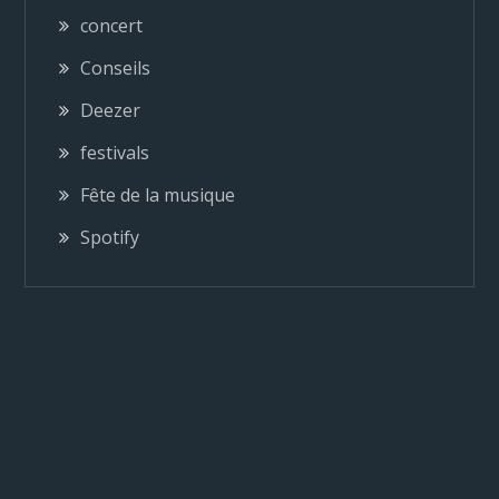
i
concert
Conseils
o
Deezer
n
festivals
Fête de la musique
d
Spotify
e
l
’
a