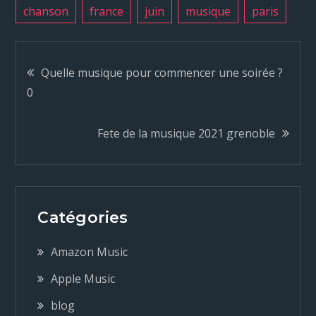
chanson
france
juin
musique
paris
N
Quelle musique pour commencer une soirée ?
0
a
Fete de la musique 2021 grenoble
v
i
g
Catégories
a
Amazon Music
Apple Music
t
blog