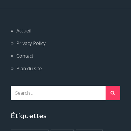
Accueil
Privacy Policy
Contact
Plan du site
S
e
a
r
Étiquettes
c
h