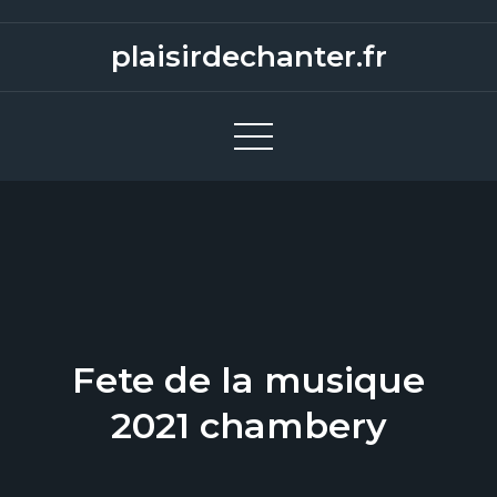
S
k
plaisirdechanter.fr
i
p
t
o
c
o
n
t
e
n
Fete de la musique
t
2021 chambery