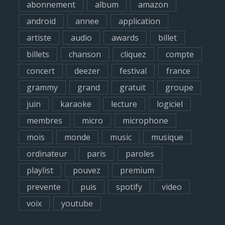
abonnement
album
amazon
f
android
annee
application
o
artiste
audio
awards
billet
r
billets
chanson
cliquez
compte
:
concert
deezer
festival
france
grammy
grand
gratuit
groupe
juin
karaoke
lecture
logiciel
membres
micro
microphone
mois
monde
music
musique
ordinateur
paris
paroles
playlist
pouvez
premium
prevente
puis
spotify
video
voix
youtube