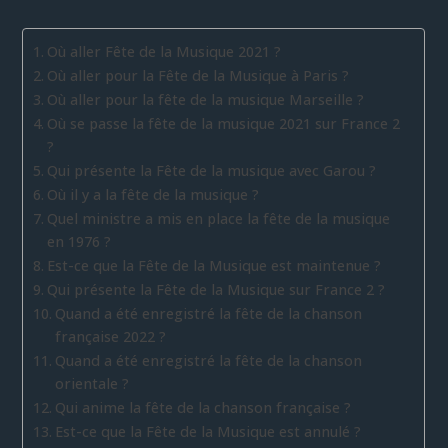
Où aller Fête de la Musique 2021 ?
Où aller pour la Fête de la Musique à Paris ?
Où aller pour la fête de la musique Marseille ?
Où se passe la fête de la musique 2021 sur France 2
?
Qui présente la Fête de la musique avec Garou ?
Où il y a la fête de la musique ?
Quel ministre a mis en place la fête de la musique
en 1976 ?
Est-ce que la Fête de la Musique est maintenue ?
Qui présente la Fête de la Musique sur France 2 ?
Quand a été enregistré la fête de la chanson
française 2022 ?
Quand a été enregistré la fête de la chanson
orientale ?
Qui anime la fête de la chanson française ?
Est-ce que la Fête de la Musique est annulé ?