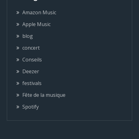
g
Amazon Music
a
Apple Music
blog
t
concert
i
Conseils
o
Deezer
festivals
n
Fête de la musique
d
Spotify
e