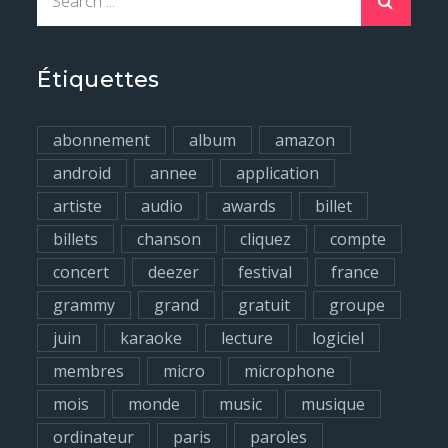
e
a
r
Étiquettes
c
h
abonnement
album
amazon
f
android
annee
application
o
artiste
audio
awards
billet
r
billets
chanson
cliquez
compte
:
concert
deezer
festival
france
grammy
grand
gratuit
groupe
juin
karaoke
lecture
logiciel
membres
micro
microphone
mois
monde
music
musique
ordinateur
paris
paroles