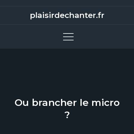
S
k
plaisirdechanter.fr
i
p
t
o
c
o
n
t
e
n
Ou brancher le micro
t
?