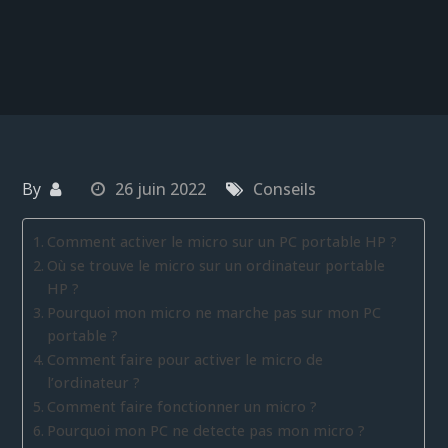
By
26 juin 2022
Conseils
Comment activer le micro sur un PC portable HP ?
Où se trouve le micro sur un ordinateur portable
HP ?
Pourquoi mon micro ne marche pas sur mon PC
portable ?
Comment faire pour activer le micro de
l’ordinateur ?
Comment faire fonctionner un micro ?
Pourquoi mon PC ne detecte pas mon micro ?