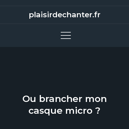
S
k
plaisirdechanter.fr
i
p
t
o
c
o
n
t
e
n
Ou brancher mon
t
casque micro ?