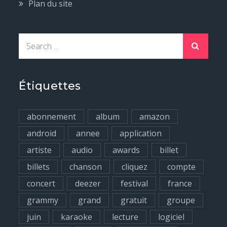
Plan du site
S
e
a
r
Étiquettes
c
h
abonnement
album
amazon
f
android
annee
application
o
artiste
audio
awards
billet
r
billets
chanson
cliquez
compte
:
concert
deezer
festival
france
grammy
grand
gratuit
groupe
juin
karaoke
lecture
logiciel