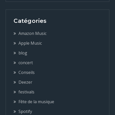
i
g
Catégories
a
Amazon Music
Apple Music
t
blog
i
concert
Conseils
o
Deezer
n
festivals
Fête de la musique
d
Spotify