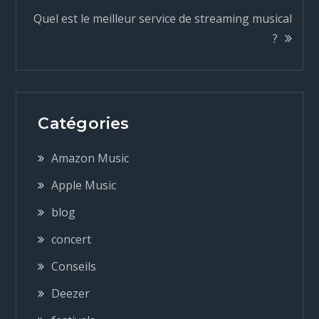
Quel est le meilleur service de streaming musical
v
?
i
g
Catégories
a
Amazon Music
t
Apple Music
blog
i
concert
o
Conseils
n
Deezer