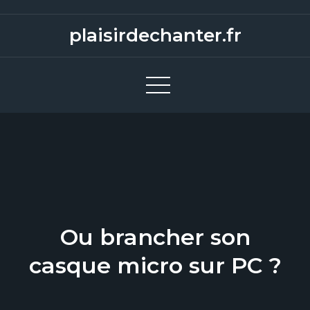
S
k
plaisirdechanter.fr
i
p
t
o
c
o
n
t
e
n
Ou brancher son
t
casque micro sur PC ?