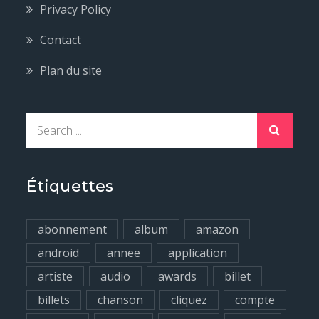
Privacy Policy
Contact
Plan du site
S
e
a
r
Étiquettes
c
h
abonnement
album
amazon
f
android
annee
application
o
artiste
audio
awards
billet
r
billets
chanson
cliquez
compte
: