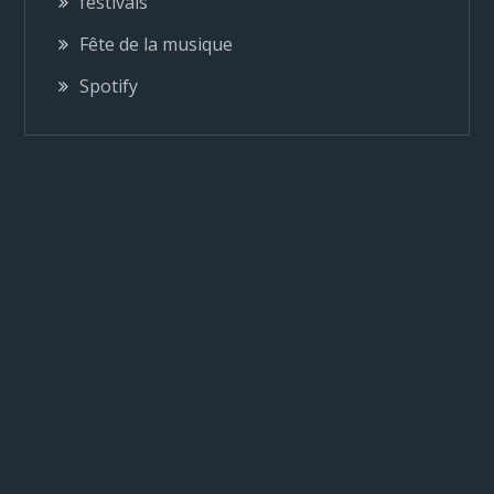
festivals
d
Fête de la musique
e
Spotify
l
’
a
r
t
i