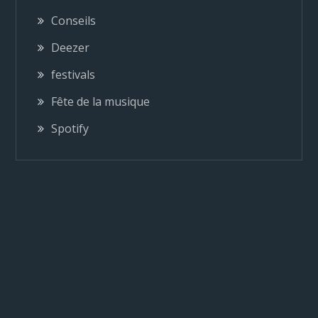
Conseils
o
Deezer
n
festivals
Fête de la musique
d
Spotify
e
l
’
a
r