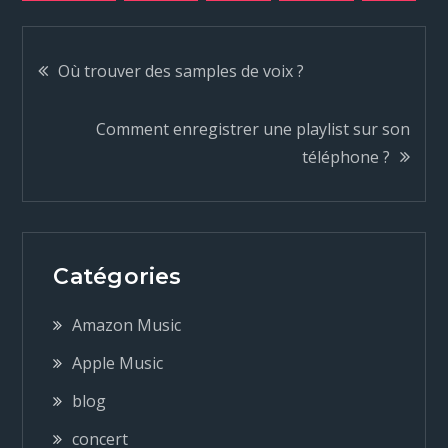
N
Où trouver des samples de voix ?
a
Comment enregistrer une playlist sur son
téléphone ?
v
i
g
Catégories
a
Amazon Music
Apple Music
t
blog
i
concert