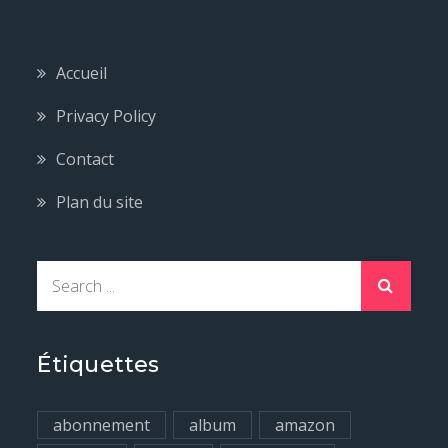
Accueil
Privacy Policy
Contact
Plan du site
S
e
a
r
Étiquettes
c
h
abonnement
album
amazon
f