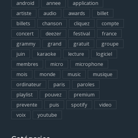
android
annee
application
o
artiste
audio
awards
billet
r
billets
chanson
cliquez
compte
:
concert
deezer
festival
france
grammy
grand
gratuit
groupe
juin
karaoke
lecture
logiciel
membres
micro
microphone
mois
monde
music
musique
ordinateur
paris
paroles
playlist
pouvez
premium
prevente
puis
spotify
video
voix
youtube