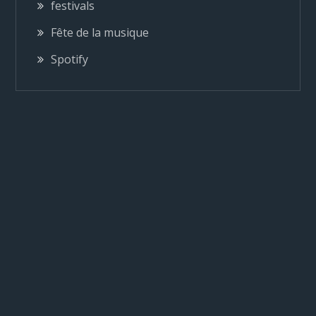
festivals
d
Fête de la musique
e
Spotify
l
’
a
r
t
i