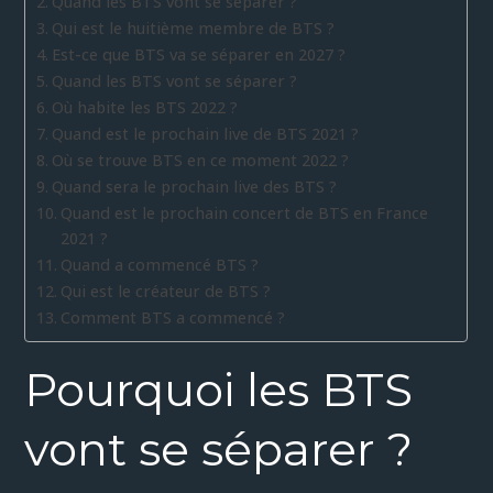
Quand les BTS vont se séparer ?
Qui est le huitième membre de BTS ?
Est-ce que BTS va se séparer en 2027 ?
Quand les BTS vont se séparer ?
Où habite les BTS 2022 ?
Quand est le prochain live de BTS 2021 ?
Où se trouve BTS en ce moment 2022 ?
Quand sera le prochain live des BTS ?
Quand est le prochain concert de BTS en France
2021 ?
Quand a commencé BTS ?
Qui est le créateur de BTS ?
Comment BTS a commencé ?
Pourquoi les BTS
vont se séparer ?