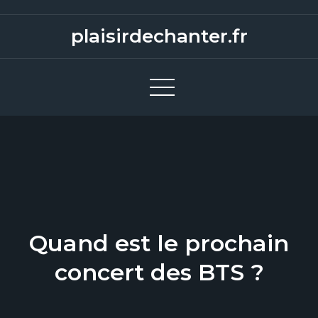
S
k
plaisirdechanter.fr
i
p
t
o
c
o
n
t
e
n
Quand est le prochain
t
concert des BTS ?