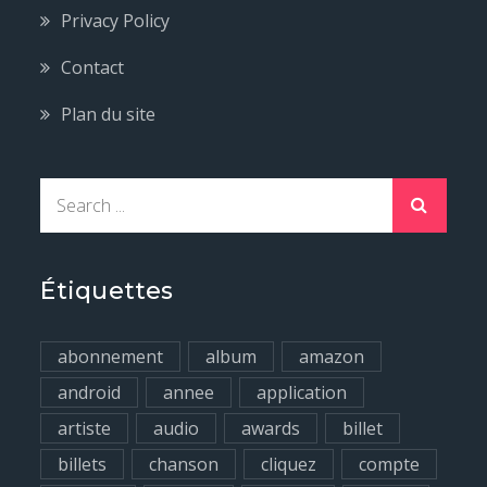
Privacy Policy
Contact
Plan du site
S
e
a
r
Étiquettes
c
h
abonnement
album
amazon
f
android
annee
application
o
artiste
audio
awards
billet
r
billets
chanson
cliquez
compte
: