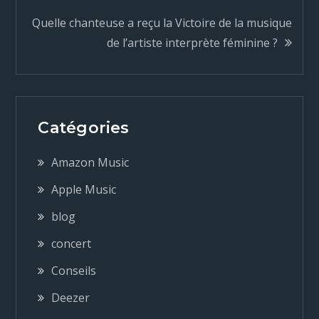
Quelle chanteuse a reçu la Victoire de la musique
v
de l’artiste interprète féminine ?
i
g
Catégories
a
Amazon Music
t
Apple Music
blog
i
concert
o
Conseils
n
Deezer