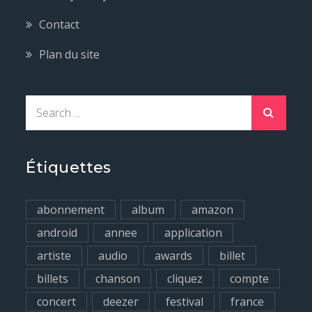
Contact
Plan du site
S
e
a
r
Étiquettes
c
h
abonnement
album
amazon
f
android
annee
application
o
artiste
audio
awards
billet
r
billets
chanson
cliquez
compte
:
concert
deezer
festival
france