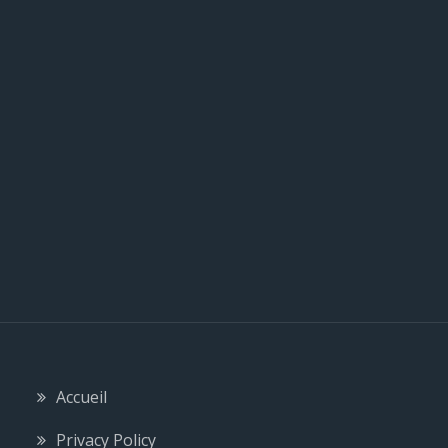
l
e
Accueil
Privacy Policy