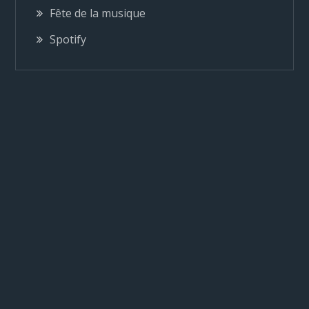
d
Fête de la musique
e
Spotify
l
’
a
r
t
i
c