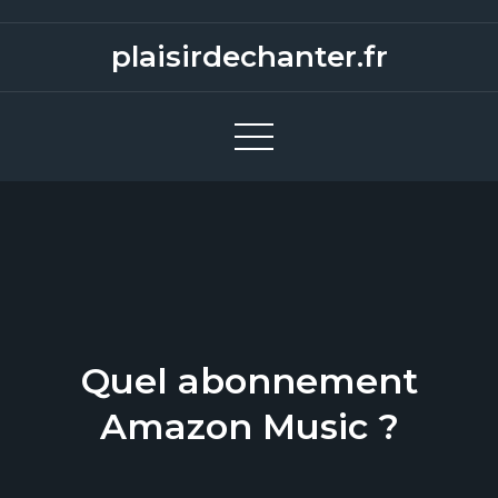
S
k
plaisirdechanter.fr
i
p
t
o
c
o
n
t
e
n
Quel abonnement
t
Amazon Music ?