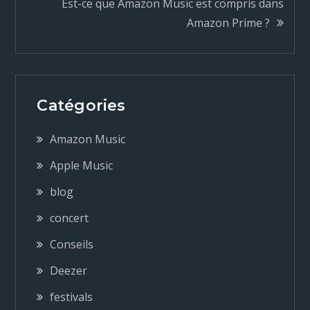
Est-ce que Amazon Music est compris dans
v
Amazon Prime ?
i
g
Catégories
a
Amazon Music
t
Apple Music
blog
i
concert
o
Conseils
n
Deezer
festivals