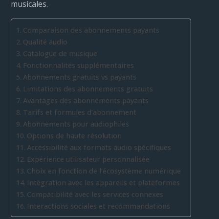
musicales.
Comparaison des abonnements payants
Qualité audio
Catalogue de musique
Fonctionnalités supplémentaires
Abonnements gratuits vs payants
Limitations des abonnements gratuits
Avantages des abonnements payants
Tarifs et formules d’abonnement
Abonnements pour audiophiles
Options de haute résolution
Accessibilité aux formats audio spécifiques
Expérience utilisateur personnalisée
Choix en fonction de l’écosystème numérique
Intégration avec les appareils et plateformes
Compatibilité avec les services connexes
Interactions sociales et recommandations