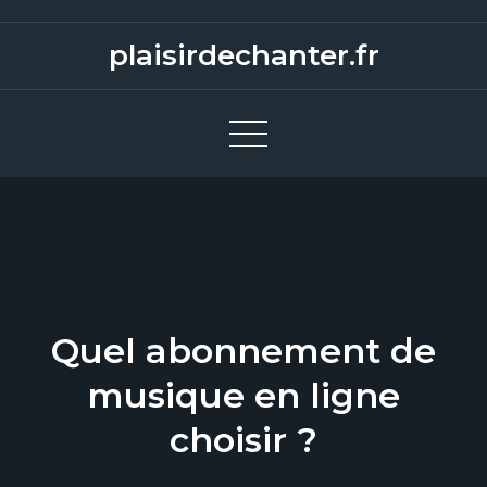
S
k
plaisirdechanter.fr
i
p
t
o
c
o
n
t
e
Quel abonnement de
n
t
musique en ligne
choisir ?