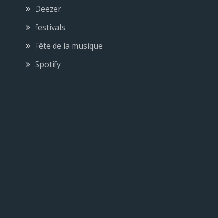
o
Deezer
festivals
n
Fête de la musique
d
Spotify
e
l
’
a
r