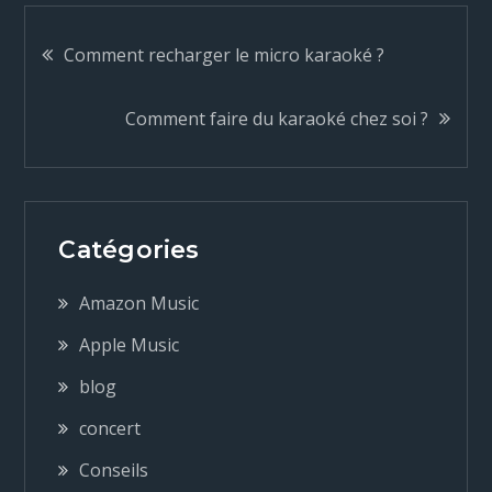
N
Comment recharger le micro karaoké ?
a
Comment faire du karaoké chez soi ?
v
i
Catégories
g
Amazon Music
a
Apple Music
blog
t
concert
i
Conseils