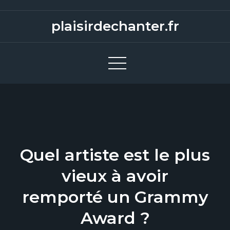
S
k
plaisirdechanter.fr
i
p
t
o
c
o
n
t
e
Quel artiste est le plus
n
vieux à avoir
t
remporté un Grammy
Award ?