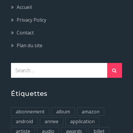
Accueil
Privacy Policy
Contact
Plan du site
S
e
a
r
Étiquettes
c
h
abonnement
album
amazon
f
android
annee
application
o
artiste
audio
awards
billet