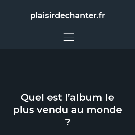
S
k
plaisirdechanter.fr
i
p
t
o
c
o
n
t
e
Quel est l’album le
n
t
plus vendu au monde
?