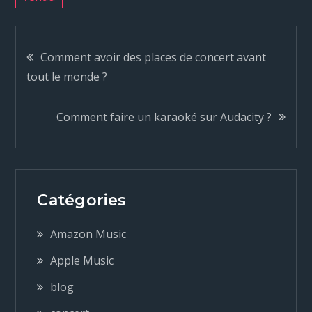
N
Comment avoir des places de concert avant
tout le monde ?
a
Comment faire un karaoké sur Audacity ?
v
i
g
Catégories
a
Amazon Music
Apple Music
t
blog