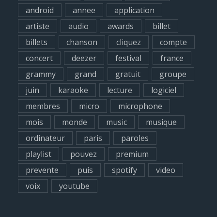
f
android
annee
application
o
artiste
audio
awards
billet
r
billets
chanson
cliquez
compte
:
concert
deezer
festival
france
grammy
grand
gratuit
groupe
juin
karaoke
lecture
logiciel
membres
micro
microphone
mois
monde
music
musique
ordinateur
paris
paroles
playlist
pouvez
premium
prevente
puis
spotify
video
voix
youtube