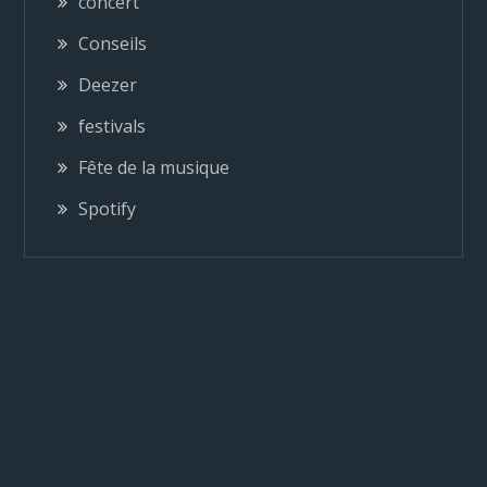
i
concert
Conseils
o
Deezer
n
festivals
Fête de la musique
d
Spotify
e
l
’
a
r