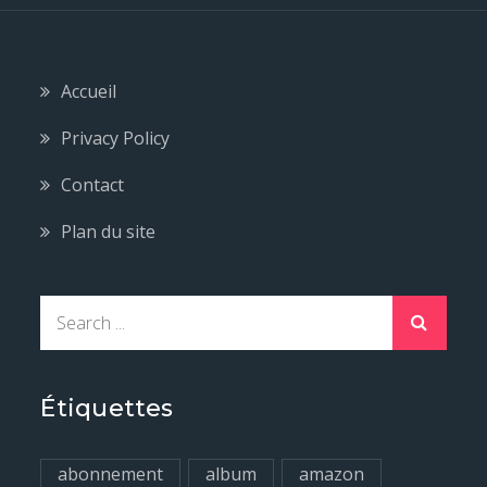
Accueil
Privacy Policy
Contact
Plan du site
S
e
a
r
Étiquettes
c
h
abonnement
album
amazon