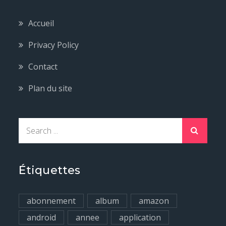
Accueil
Privacy Policy
Contact
Plan du site
S
e
a
r
Étiquettes
c
h
abonnement
album
amazon
f
android
annee
application
o