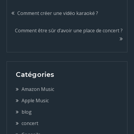
N
Comment créer une vidéo karaoké ?
a
Comment être sûr d’avoir une place de concert ?
v
i
g
Catégories
a
Amazon Music
Apple Music
t
blog
i
concert