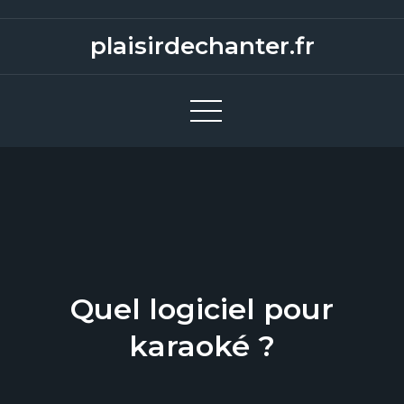
S
k
plaisirdechanter.fr
i
p
t
o
c
o
n
t
e
n
Quel logiciel pour
t
karaoké ?