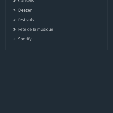
Conseils
o
Deezer
n
festivals
Fête de la musique
d
Spotify
e
l
’
a
r