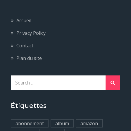
Accueil
Privacy Policy
Contact
Plan du site
S
e
a
r
Étiquettes
c
h
abonnement
album
amazon
f