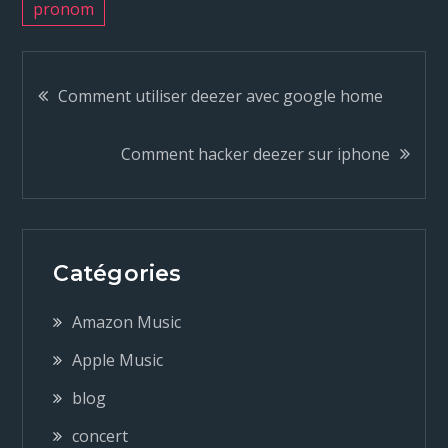
pronom
N
Comment utiliser deezer avec google home
a
Comment hacker deezer sur iphone
v
i
Catégories
g
Amazon Music
a
Apple Music
blog
t
concert