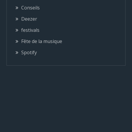
i
Conseils
o
Deezer
festivals
n
Fête de la musique
d
Spotify
e
l
’
a