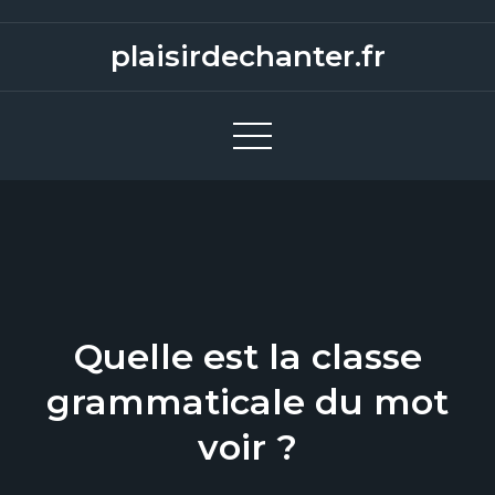
S
k
plaisirdechanter.fr
i
p
t
o
c
o
n
t
e
Quelle est la classe
n
t
grammaticale du mot
voir ?