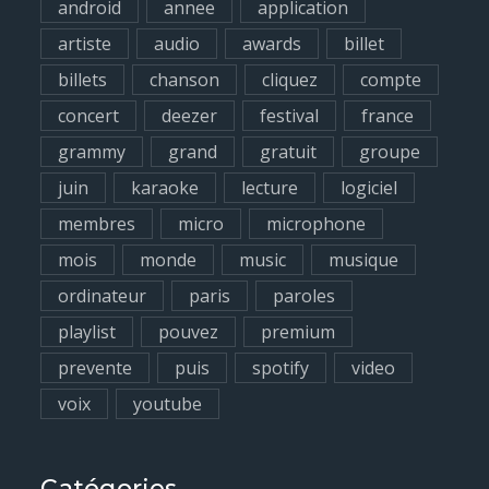
android
annee
application
o
artiste
audio
awards
billet
r
billets
chanson
cliquez
compte
:
concert
deezer
festival
france
grammy
grand
gratuit
groupe
juin
karaoke
lecture
logiciel
membres
micro
microphone
mois
monde
music
musique
ordinateur
paris
paroles
playlist
pouvez
premium
prevente
puis
spotify
video
voix
youtube
Catégories