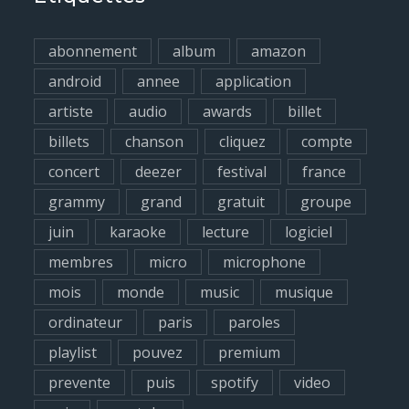
c
h
abonnement
album
amazon
f
android
annee
application
o
artiste
audio
awards
billet
r
billets
chanson
cliquez
compte
:
concert
deezer
festival
france
grammy
grand
gratuit
groupe
juin
karaoke
lecture
logiciel
membres
micro
microphone
mois
monde
music
musique
ordinateur
paris
paroles
playlist
pouvez
premium
prevente
puis
spotify
video