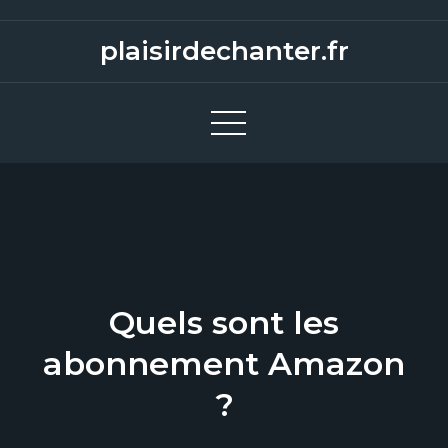
S
k
plaisirdechanter.fr
i
p
t
o
c
o
n
t
e
Quels sont les
n
t
abonnement Amazon
?