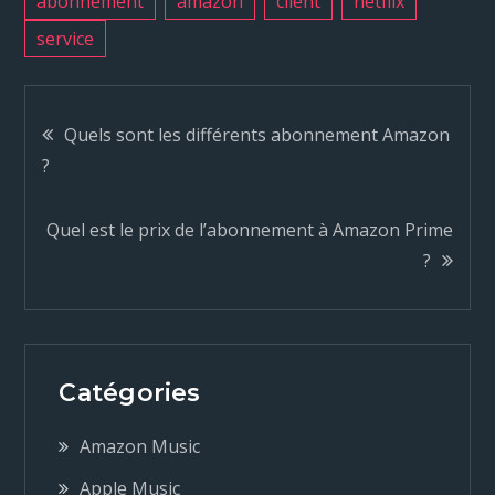
abonnement
amazon
client
netflix
service
N
Quels sont les différents abonnement Amazon
?
a
Quel est le prix de l’abonnement à Amazon Prime
v
?
i
g
Catégories
a
Amazon Music
t
Apple Music