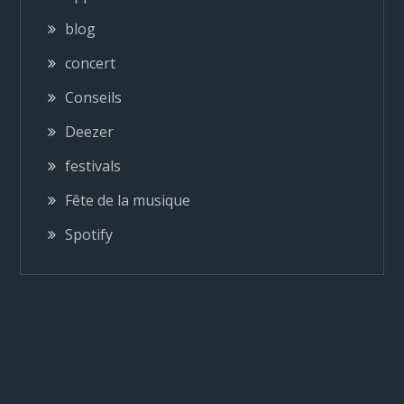
blog
i
concert
o
Conseils
n
Deezer
festivals
d
Fête de la musique
e
Spotify
l
’
a