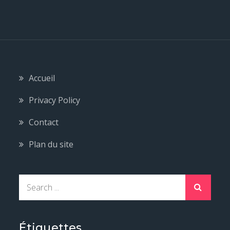
Accueil
Privacy Policy
Contact
Plan du site
S
e
a
r
Étiquettes