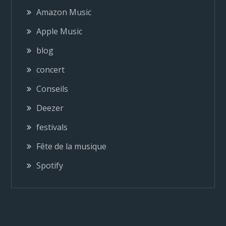
g
Amazon Music
a
Apple Music
blog
t
concert
i
Conseils
o
Deezer
festivals
n
Fête de la musique
d
Spotify
e
l