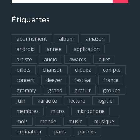
e
a
r
Étiquettes
c
h
abonnement
album
amazon
f
android
annee
application
o
artiste
audio
awards
billet
r
billets
chanson
cliquez
compte
:
concert
deezer
festival
france
grammy
grand
gratuit
groupe
juin
karaoke
lecture
logiciel
membres
micro
microphone
mois
monde
music
musique
ordinateur
paris
paroles