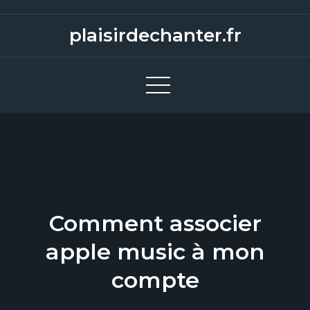
S
k
plaisirdechanter.fr
i
p
t
o
c
o
n
t
e
Comment associer
n
t
apple music à mon
compte