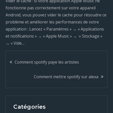
Vider le cache : si votre application Apple Music ne
fonctionne pas correctement sur votre appareil
Android, vous pouvez vider le cache pour résoudre ce
problème et améliorer les performances de votre
application : Lancez « Paramètres » → « Applications
et notifications » → « Apple Music » → » Stockage »
→ « Vide…
N
Comment spotify paye les artistes
a
Comment mettre spotify sur alexa
v
i
Catégories