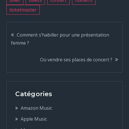
ticketmaster
N
Comment s’habiller pour une présentation
femme ?
a
Où vendre ses places de concert ?
v
i
g
Catégories
a
Amazon Music
Apple Music
t