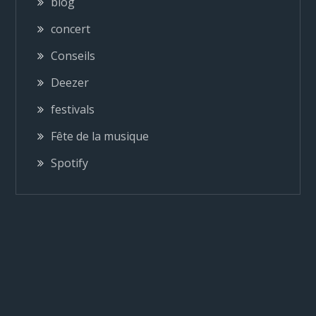
blog
i
concert
Conseils
o
Deezer
n
festivals
Fête de la musique
d
Spotify
e
l
’
a