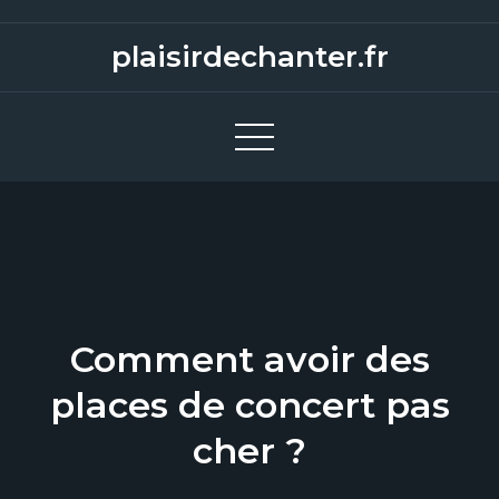
S
k
plaisirdechanter.fr
i
p
t
o
c
o
n
t
e
Comment avoir des
n
t
places de concert pas
cher ?