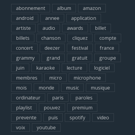
h
abonnement
album
amazon
f
android
annee
application
o
artiste
audio
awards
billet
r
billets
chanson
cliquez
compte
:
concert
deezer
festival
france
grammy
grand
gratuit
groupe
juin
karaoke
lecture
logiciel
membres
micro
microphone
mois
monde
music
musique
ordinateur
paris
paroles
playlist
pouvez
premium
prevente
puis
spotify
video
voix
youtube