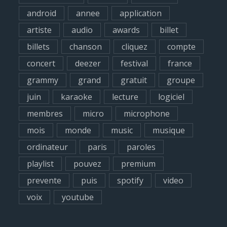
f
android
annee
application
o
artiste
audio
awards
billet
r
billets
chanson
cliquez
compte
:
concert
deezer
festival
france
grammy
grand
gratuit
groupe
juin
karaoke
lecture
logiciel
membres
micro
microphone
mois
monde
music
musique
ordinateur
paris
paroles
playlist
pouvez
premium
prevente
puis
spotify
video
voix
youtube