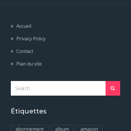
Accueil
Privacy Policy
Contact
Plan du site
S
e
a
r
Étiquettes
c
h
abonnement
album
amazon