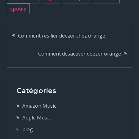
spotify
N
Comment resilier deezer chez orange
a
Comment désactiver deezer orange
v
i
Catégories
g
Amazon Music
a
Apple Music
blog
t