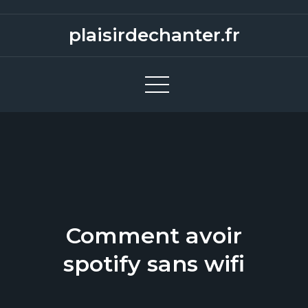
S
k
plaisirdechanter.fr
i
p
t
o
c
o
n
t
e
n
Comment avoir
t
spotify sans wifi