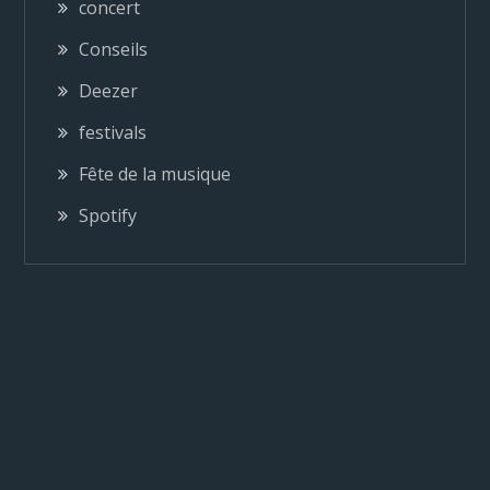
concert
i
Conseils
o
Deezer
festivals
n
Fête de la musique
d
Spotify
e
l
’
a