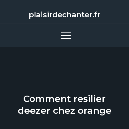
S
k
plaisirdechanter.fr
i
p
t
o
c
o
n
t
e
n
Comment resilier
t
deezer chez orange