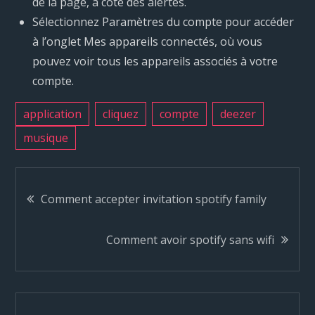
de la page, à côté des alertes.
Sélectionnez Paramètres du compte pour accéder
à l’onglet Mes appareils connectés, où vous
pouvez voir tous les appareils associés à votre
compte.
application
cliquez
compte
deezer
musique
N
Comment accepter invitation spotify family
a
Comment avoir spotify sans wifi
v
i