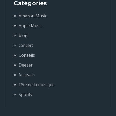
Catégories
g
Amazon Music
a
Apple Music
blog
t
concert
i
Conseils
o
Deezer
festivals
n
Fête de la musique
d
Spotify
e