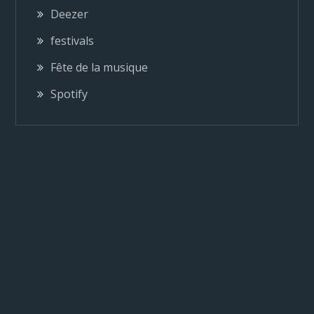
o
Deezer
festivals
n
Fête de la musique
d
Spotify
e
l
’
a
r