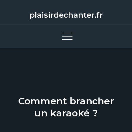
S
k
plaisirdechanter.fr
i
p
t
o
c
o
n
t
e
n
Comment brancher
t
un karaoké ?