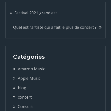
N
Festival 2021 grand est
a
Quel est l’artiste qui a fait le plus de concert ?
v
i
Catégories
g
Amazon Music
a
Apple Music
blog
t
concert
i
Conseils