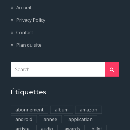
Accueil
Privacy Policy
Contact
Plan du site
S
e
a
r
Étiquettes
c
h
abonnement
album
amazon
f
android
annee
application
o
artiste
audio
awards
billet