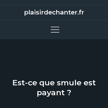
S
k
plaisirdechanter.fr
i
p
t
o
c
o
n
t
e
n
Est-ce que smule est
t
payant ?