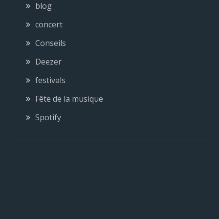
blog
t
concert
i
Conseils
o
Deezer
festivals
n
Fête de la musique
d
Spotify
e
l
’