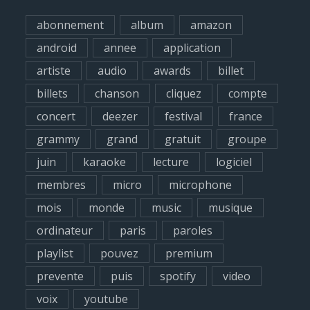
h
abonnement
album
amazon
f
android
annee
application
o
artiste
audio
awards
billet
r
billets
chanson
cliquez
compte
:
concert
deezer
festival
france
grammy
grand
gratuit
groupe
juin
karaoke
lecture
logiciel
membres
micro
microphone
mois
monde
music
musique
ordinateur
paris
paroles
playlist
pouvez
premium
prevente
puis
spotify
video
voix
youtube