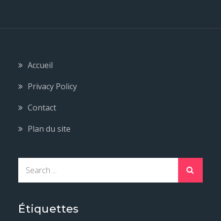
Accueil
Privacy Policy
Contact
Plan du site
S
e
a
r
Étiquettes
c