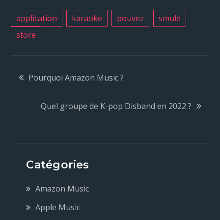
application
karaoke
pouvez
smule
store
N
Pourquoi Amazon Music ?
a
Quel groupe de K-pop Disband en 2022 ?
v
i
Catégories
g
Amazon Music
a
Apple Music